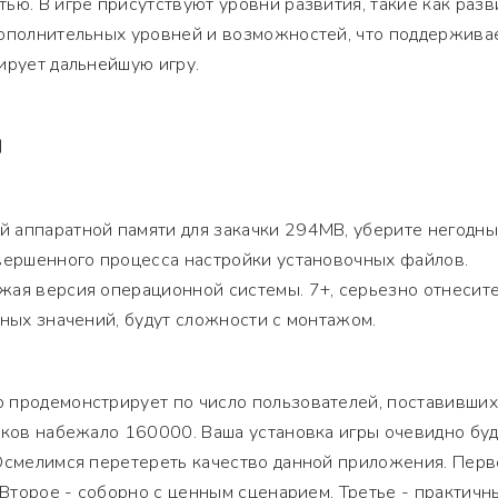
ью. В игре присутствуют уровни развития, такие как разв
дополнительных уровней и возможностей, что поддержива
ирует дальнейшую игру.
Я
 аппаратной памяти для закачки 294MB, уберите негодн
овершенного процесса настройки установочных файлов.
жая версия операционной системы. 7+, серьезно отнесите
мных значений, будут сложности с монтажом.
 продемонстрирует по число пользователей, поставивших
оков набежало 160000. Ваша установка игры очевидно бу
Осмелимся перетереть качество данной приложения. Перв
. Второе - соборно с ценным сценарием. Третье - практич