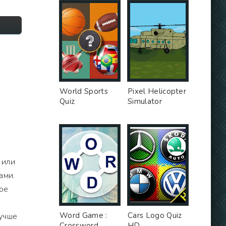
World Sports
Pixel Helicopter
Quiz
Simulator
 или
ами.
ое
Word Game :
Cars Logo Quiz
лучше
Crossword
HD