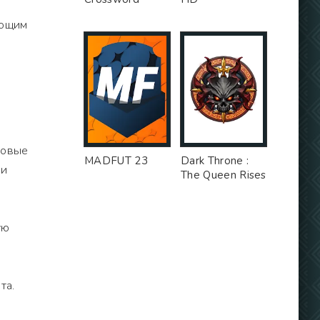
ающим
довые
MADFUT 23
Dark Throne :
 и
The Queen Rises
ую
та.