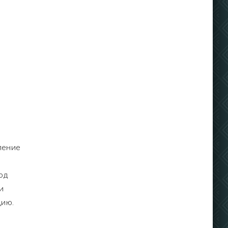
м
ление
од
и
цию.