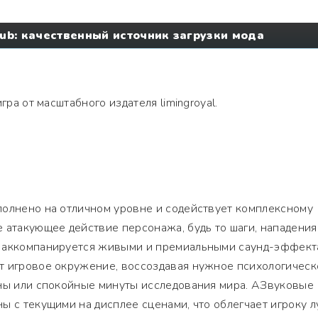
lub: качественный источник загрузки мода
гра от масштабного издателя limingroyal.
полнено на отличном уровне и содействует комплексному
 атакующее действие персонажа, будь то шаги, нападения
, аккомпанируется живыми и премиальными саунд-эффект
т игровое окружение, воссоздавая нужное психологическ
ены или спокойные минуты исследования мира. АЗвуковые
ы с текущими на дисплее сценами, что облегчает игроку 