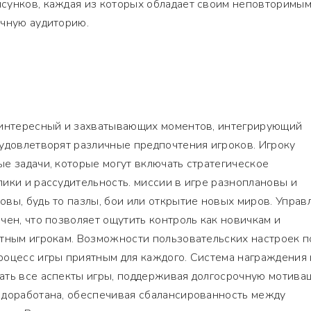
сунков, каждая из которых обладает своим неповторимы
ичную аудиторию.
 интересный и захватывающих моментов, интегрирующий
удовлетворят различные предпочтения игроков. Игроку
е задачи, которые могут включать стратегическое
ики и рассудительность. миссии в игре разноплановы и
вы, будь то пазлы, бои или открытие новых миров. Управ
чен, что позволяет ощутить контроль как новичкам и
ытным игрокам. Возможности пользовательских настроек п
роцесс игры приятным для каждого. Система награждения 
ать все аспекты игры, поддерживая долгосрочную мотива
 доработана, обеспечивая сбалансированность между