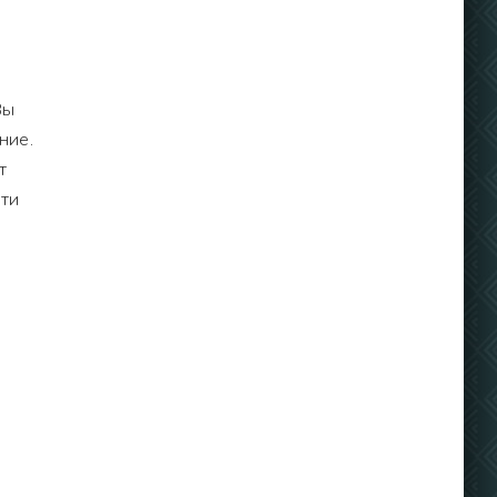
Вы
ние.
т
сти