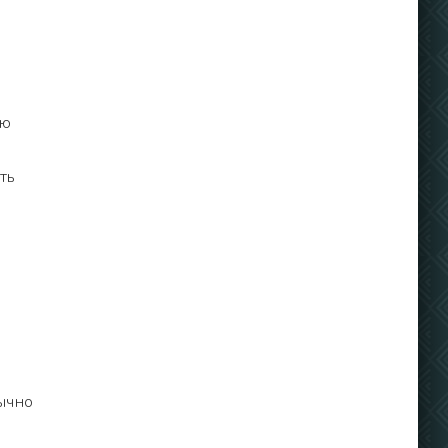
ую
ть
ычно