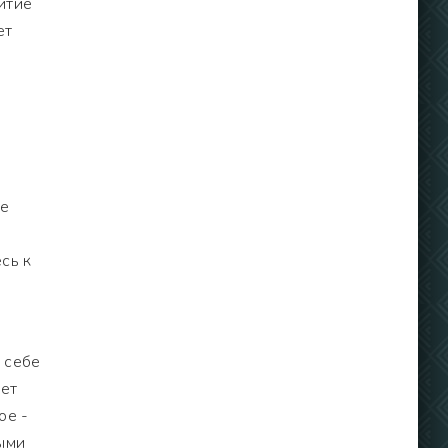
итие
ет
ые
сь к
 себе
дет
ое -
ными