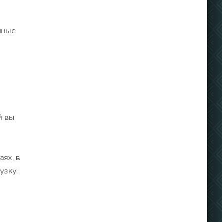
нные
й вы
ях, в
узку.