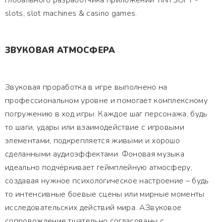
глобального разработчика приложений TINYSOFT -
slots, slot machines & casino games.
ЗВУКОВАЯ АТМОСФЕРА
Звуковая проработка в игре выполнено на
профессиональном уровне и помогает комплексному
погружению в ход игры. Каждое шаг персонажа, будь
то шаги, удары или взаимодействие с игровыми
элементами, подкрепляется живыми и хорошо
сделанными аудиоэффектами. Фоновая музыка
идеально подчёркивает геймплейную атмосферу,
создавая нужное психологическое настроение – будь
то интенсивные боевые сцены или мирные моменты
исследовательских действий мира. АЗвуковое
сопровождение тщательно согласованы с