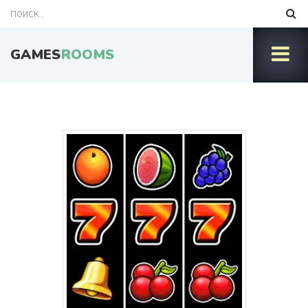
GAMES
ROOMS