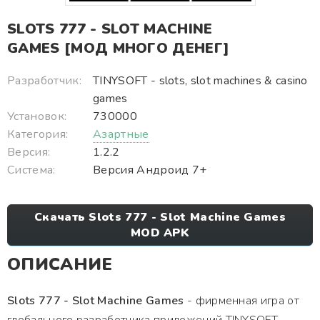
SLOTS 777 - SLOT MACHINE
GAMES [МОД МНОГО ДЕНЕГ]
Разработчик:
TINYSOFT - slots, slot machines & casino
games
Установок:
730000
Категория:
Азартные
Версия:
1.2.2
Система:
Версия Андроид 7+
Скачать Slots 777 - Slot Machine Games
MOD APK
ОПИСАНИЕ
Slots 777 - Slot Machine Games
- фирменная игра от