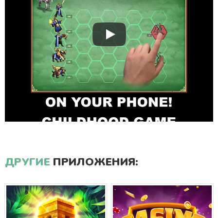
ДРУГИЕ
ПРИЛОЖЕНИЯ: