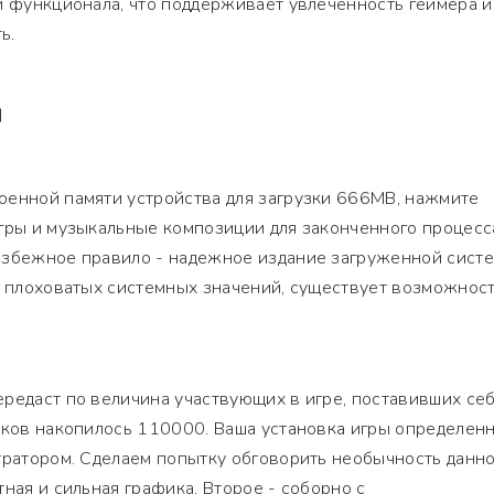
и функционала, что поддерживает увлеченность геймера и
ь.
Я
оенной памяти устройства для загрузки 666MB, нажмите
игры и музыкальные композиции для законченного процесс
избежное правило - надежное издание загруженной систе
а плоховатых системных значений, существует возможност
редаст по величина участвующих в игре, поставивших се
оков накопилось 110000. Ваша установка игры определен
тратором. Сделаем попытку обговорить необычность данн
ная и сильная графика. Второе - соборно с