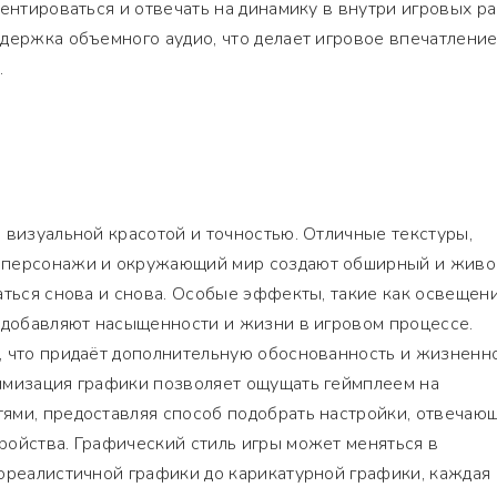
иентироваться и отвечать на динамику в внутри игровых ра
держка объемного аудио, что делает игровое впечатлени
.
 визуальной красотой и точностью. Отличные текстуры,
 персонажи и окружающий мир создают обширный и живо
аться снова и снова. Особые эффекты, такие как освещени
 добавляют насыщенности и жизни в игровом процессе.
, что придаёт дополнительную обоснованность и жизненн
имизация графики позволяет ощущать геймплеем на
ями, предоставляя способ подобрать настройки, отвечаю
ройства. Графический стиль игры может меняться в
ореалистичной графики до карикатурной графики, каждая 