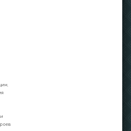
щим,
ия
 и
ероев