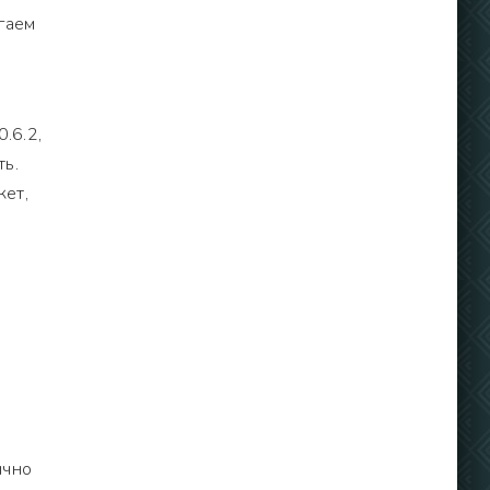
гаем
.6.2,
ть.
кет,
ычно