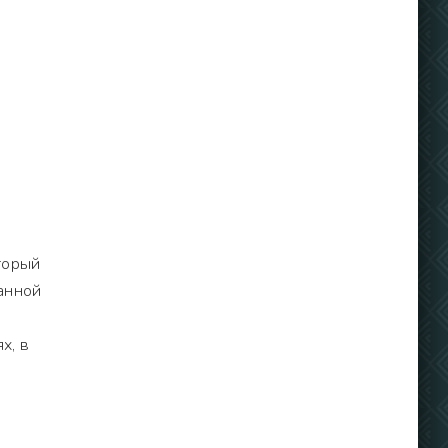
торый
занной
х, в