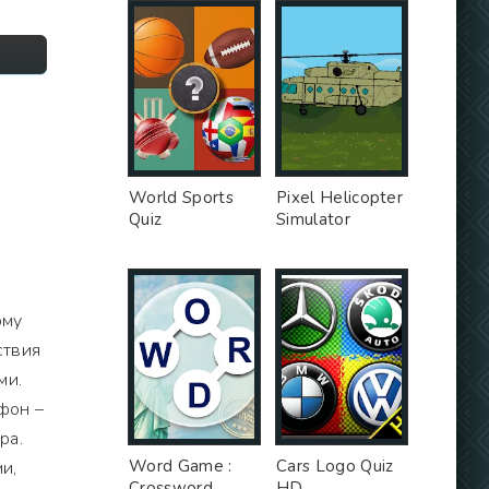
World Sports
Pixel Helicopter
Quiz
Simulator
ому
ствия
ми.
фон –
ра.
Word Game :
Cars Logo Quiz
и,
Crossword
HD