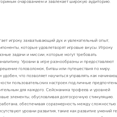
торимым очарованием и завлекает широкую аудиторию.
гает игроку захватывающий дух и увлекательный опыт,
поненты, которые удовлетворят игровые вкусы. Игроку
зные задачи и миссии, которые могут требовать
аналитику. Уровни в игре разнообразны и предоставляют
 решение головоломок, битвы или путешествия по миру.
и удобен, что позволяет научиться управлять как начинаю
ности пользовательских настроек под личные предпочтен
ительным для каждого. Сейсманика трофеев и уровней
ровые элементы, обусловливая долгосрочную стимуляцию.
работана, обеспечивая соразмерность между сложностью
исутствуют уровни развития, такие как развитие умений г