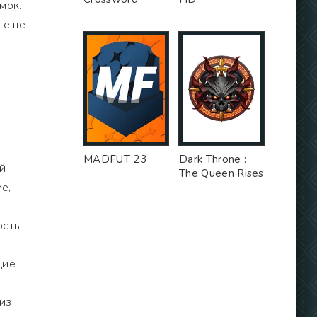
мок.
е ещё
MADFUT 23
Dark Throne :
й
The Queen Rises
е,
ость
щие
из