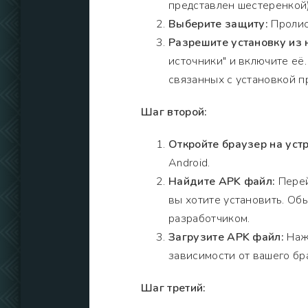
представлен шестеренкой)
Выберите защиту:
Пролист
Разрешите установку из 
источники" и включите её
связанных с установкой п
Шаг второй:
Откройте браузер на устр
Android.
Найдите APK файл:
Перей
вы хотите установить. Обы
разработчиком.
Загрузите APK файл:
Нажм
зависимости от вашего бр
Шаг третий: