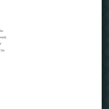
Вы
ние.
т
сти