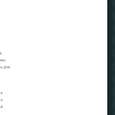
а
мы.
ь для
бе
но
ой