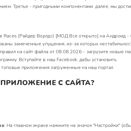
ием. Третье - пригодными компонентами. далее, мы дости
ke Races (Райдер Ворлдс) [МОД Все открыто] на Андроид - 0
ованы замеченные упущения, из-за которых нестабильнос
равил на сайт файла от 08.08.2026 - загрузите новые па
грамму. Вступайте в наш Facebook, дабы установить
 топовые приложения загруженные на наш портал.
 ПРИЛОЖЕНИЕ С САЙТА?
ва:
На главном экране нажмите на значок "Настройки" (об