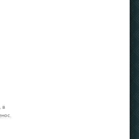
, в
енос.