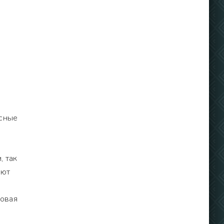
осные
, так
ают
ровая