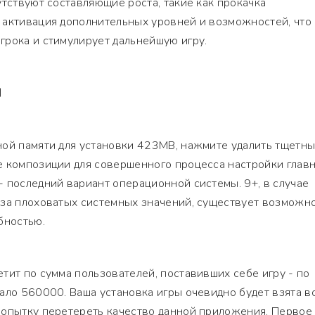
утствуют составляющие роста, такие как прокачка
 активация дополнительных уровней и возможностей, что
грока и стимулирует дальнейшую игру.
Я
ной памяти для установки 423MB, нажмите удалить тщетн
е композиции для совершенного процесса настройки глав
 последний вариант операционной системы. 9+, в случае
-за плоховатых системных значений, существует возможн
бностью.
тит по сумма пользователей, поставивших себе игру - по
ало 560000. Ваша установка игры очевидно будет взята в
опытку перетереть качество данной приложения. Первое 