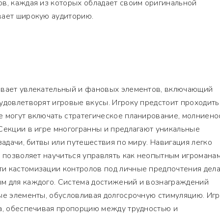
в, каждая из которых обладает своим оригинальной
вает широкую аудиторию.
ивает увлекательный и фановых элементов, включающий
удовлетворят игровые вкусы. Игроку предстоит проходить
е могут включать стратегическое планирование, молниен
Секции в игре многогранны и предлагают уникальные
задачи, битвы или путешествия по миру. Навигация легко
о позволяет научиться управлять как неопытным игроманам
и кастомизации контролов под личные предпочтения дел
м для каждого. Система достижений и вознаграждений
ые элементы, обусловливая долгосрочную стимуляцию. Иг
на, обеспечивая пропорцию между трудностью и