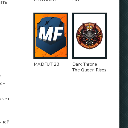
вать
MADFUT 23
Dark Throne :
The Queen Rises
е
вом
ляет
чной