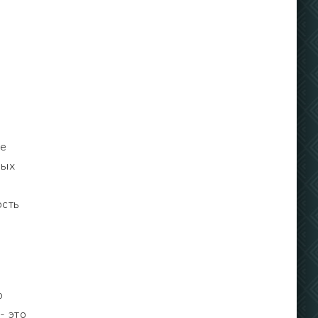
ые
ных
ость
о
- это