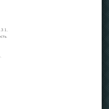
3.1,
сть.
.