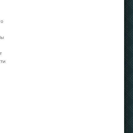
то
Вы
т
сти