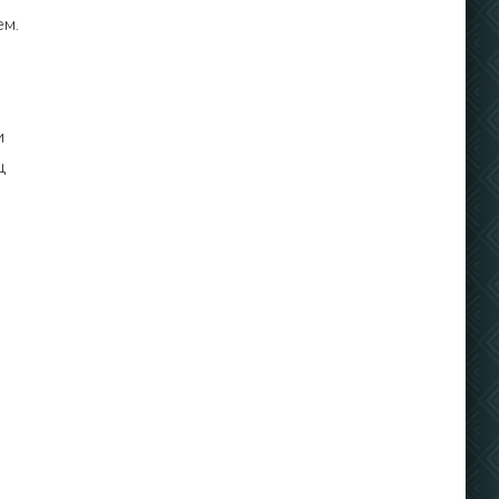
ем.
и
ц