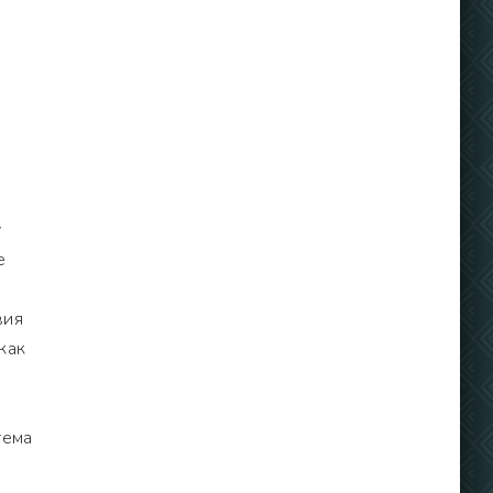
у
е
вия
как
тема