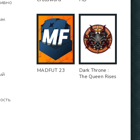
тивно
ым.
MADFUT 23
Dark Throne :
ый
The Queen Rises
ость