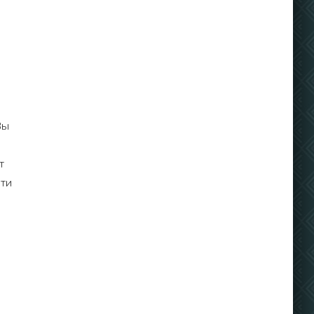
Вы
т
сти