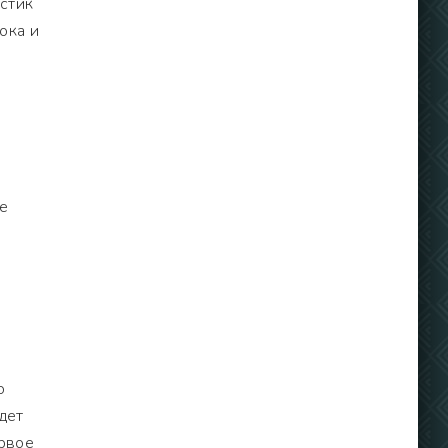
истик
ока и
ие
о
дет
ервое