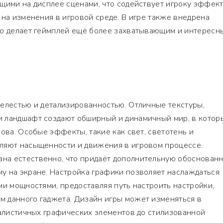
щими на дисплее сценами, что содействует игроку эффек
 на изменения в игровой среде. В игре также внедрена
то делает геймплей ещё более захватывающим и интересн
релестью и детализированностью. Отличные текстуры,
 ландшафт создают обширный и динамичный мир, в котор
нова. Особые эффекты, такие как свет, светотень и
ляют насыщенности и движения в игровом процессе.
а естественно, что придаёт дополнительную обоснованн
у на экране. Настройка графики позволяет наслаждаться
ми мощностями, предоставляя путь настроить настройки,
 данного гаджета. Дизайн игры может изменяться в
ралистичных графических элементов до стилизованной