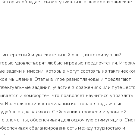
з которых обладает своим уникальным шармом и завлекает
ет интересный и увлекательный опыт, интегрирующий
торые удовлетворят любые игровые предпочтения. Игрок
е задачи и миссии, которые могут состоять из тактическо
кое мышление. Этапы в игре разноплановы и предлагают
еллектуальные задания, участие в сражениях или путешест
аивается и комфортен, что позволяет научиться управлять 
ам. Возможности кастомизации контролов под личные
 удобным для каждого. Сейсманика трофеев и уровней
ые элементы, обеспечивая долгосрочную стимуляцию. Сис
 обеспечивая сбалансированность между трудностью и