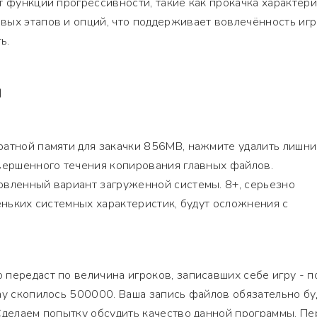
т функции прогрессивности, такие как прокачка характер
вых этапов и опций, что поддерживает вовлечённость игр
ь.
Я
ратной памяти для закачки 856MB, нажмите удалить лишн
овершенного течения копирования главных файлов.
овленный вариант загруженной системы. 8+, серьезно
хеньких системных характеристик, будут осложнения с
передаст по величина игроков, записавших себе игру - п
ay скопилось 500000. Ваша запись файлов обязательно бу
Сделаем попытку обсудить качество данной программы. П