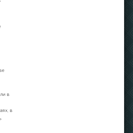
"
е
,
ве
ли в
аях, в
ь